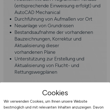
(entsprechende Einweisung erfolgt) und
AutoCAD Mechanical
Durchführung von Aufmaßen vor Ort
Neuanlage von Grundrissen
Bestandsaufnahme der vorhandenen
Bauzeichnungen, Korrektur und
Aktualisierung dieser
vorhandenen Pläne
Unterstützung zur Erstellung und
Aktualisierung von Flucht- und
Rettungswegplänen
Profil
Cookies
Ausbildung als Bauzeichner:in oder
Wir verwenden Cookies, um Ihnen unsere Website
vergleichbare Qualifikation
bestmöglich und mit relevanten Inhalten anzuzeigen. Davon