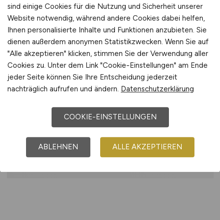
Gute Kenntnisse in AutoCAD
sind einige Cookies für die Nutzung und Sicherheit unserer
(Mechanical) zwingend notwendig
Website notwendig, während andere Cookies dabei helfen,
Gute Kenntnisse in Tenado von Vorteil,
Ihnen personalisierte Inhalte und Funktionen anzubieten. Sie
aber kein Muss
dienen außerdem anonymen Statistikzwecken. Wenn Sie auf
Führerschein Klasse B von Vorteil –
"Alle akzeptieren" klicken, stimmen Sie der Verwendung aller
wegen der Betreuung der
Cookies zu. Unter dem Link "Cookie-Einstellungen" am Ende
jeder Seite können Sie Ihre Entscheidung jederzeit
verschiedenen Westerwald-Standorte
nachträglich aufrufen und ändern.
Datenschutzerklärung
Gute Deutschkenntnisse
COOKIE-EINSTELLUNGEN
Benefits
Vielfältige Projekte und vielseitige
ABLEHNEN
ALLE AKZEPTIEREN
Aufgaben