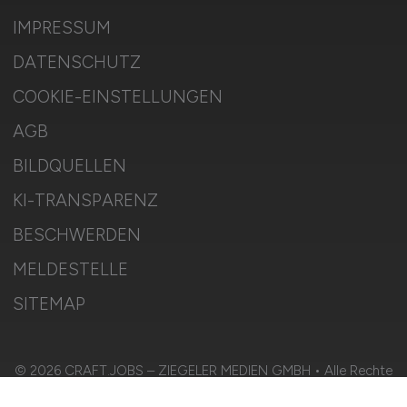
IMPRESSUM
DATENSCHUTZ
COOKIE-EINSTELLUNGEN
AGB
BILDQUELLEN
KI-TRANSPARENZ
BESCHWERDEN
MELDESTELLE
SITEMAP
© 2026 CRAFT.JOBS – ZIEGELER MEDIEN GMBH • Alle Rechte
vorbehalten.