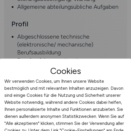
Allgemeine abteilungsübliche Aufgaben
Profil
Abgeschlossene technische
(elektronische/ mechanische)
Berufsausbildung
Berufserfahrung wünschenswert
Kenntnisse auf dem Gebiet der
Cookies
Anlagentechnik/ Robotertechnik
Wir verwenden Cookies, um Ihnen unsere Website
vorteilhaft
bestmöglich und mit relevanten Inhalten anzuzeigen. Davon
Teamfähigkeit, Eigeninitiative,
sind einige Cookies für die Nutzung und Sicherheit unserer
Einsatzbereitschaft
Website notwendig, während andere Cookies dabei helfen,
Ihnen personalisierte Inhalte und Funktionen anzubieten. Sie
Benefits
dienen außerdem anonymen Statistikzwecken. Wenn Sie auf
"Alle akzeptieren" klicken, stimmen Sie der Verwendung aller
Abwechslungsreiche Tätigkeit in einem
Cookies zu. Unter dem Link "Cookie-Einstellungen" am Ende