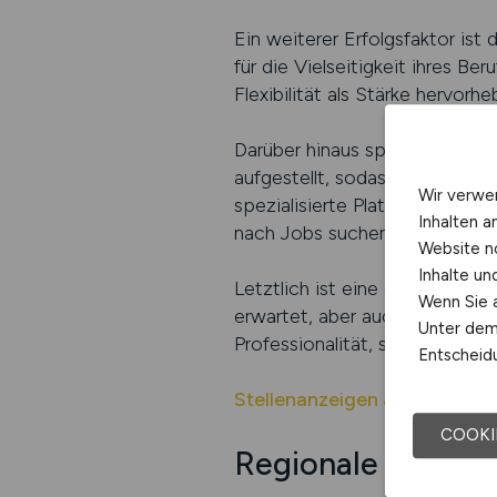
Ein weiterer Erfolgsfaktor is
für die Vielseitigkeit ihres B
Flexibilität als Stärke hervorhe
Darüber hinaus spielt die Sich
aufgestellt, sodass die Anzeig
Wir verwe
spezialisierte Plattform wie 
Inhalten a
nach Jobs suchen. Dadurch wir
Website n
Inhalte u
Letztlich ist eine gute Stelle
Wenn Sie a
erwartet, aber auch, was er zu
Unter dem 
Professionalität, sondern stei
Entscheidu
Stellenanzeigen auf CRAFT.
COOKI
Regionale Besond