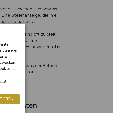
erker entscheiden sich bewusst
Eine Stellenanzeige, die ihre
richt sie gezielt an.
 Jobportale sind oft zu breit
 nicht passen. Eine
vanten
erscheint, wo Handwerker aktiv
eit unserer
en.
erte
kzwecken.
rmittelt klar, was der Betrieb
ookies zu.
, zeigen nicht nur
g bleiben.
rung
TIEREN
rn beachten