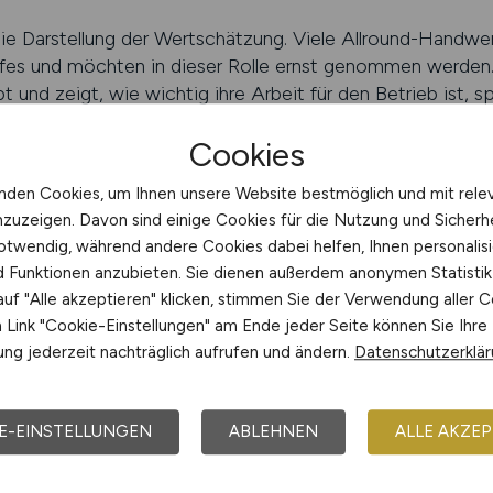
t die Darstellung der Wertschätzung. Viele Allround-Handw
erufes und möchten in dieser Rolle ernst genommen werden. 
bt und zeigt, wie wichtig ihre Arbeit für den Betrieb ist, sp
Cookies
tbarkeit der Anzeige eine entscheidende Rolle. Allgemeine
e dort in der Masse untergeht oder Bewerber erreicht, die
nden Cookies, um Ihnen unsere Website bestmöglich und mit rele
CRAFT.JOBS hingegen sorgt dafür, dass die Anzeige dort 
nzuzeigen. Davon sind einige Cookies für die Nutzung und Sicherh
d die Reichweite gezielt erhöht und Streuverlust vermied
otwendig, während andere Cookies dabei helfen, Ihnen personalisi
nd Funktionen anzubieten. Sie dienen außerdem anonymen Statisti
nanzeige für Allround-Handwerker immer authentisch. Sie ve
uf "Alle akzeptieren" klicken, stimmen Sie der Verwendung aller C
 bieten hat. Betriebe, die eine solche Anzeige formulieren
Link "Cookie-Einstellungen" am Ende jeder Seite können Sie Ihre
gern auch die Chance, Bewerber zu gewinnen, die langfristi
ng jederzeit nachträglich aufrufen und ändern.
Datenschutzerklä
JOBS schalten
E-EINSTELLUNGEN
ABLEHNEN
ALLE AKZEP
erheiten bei Allround-Handwerke