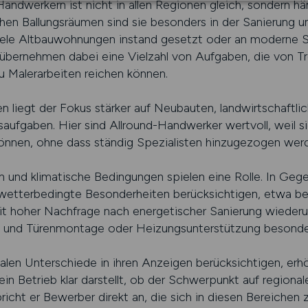
ndwerkern ist nicht in allen Regionen gleich, sondern hä
hen Ballungsräumen sind sie besonders in der Sanierung 
viele Altbauwohnungen instand gesetzt oder an moderne
übernehmen dabei eine Vielzahl von Aufgaben, die von T
 zu Malerarbeiten reichen können.
en liegt der Fokus stärker auf Neubauten, landwirtschaftl
aufgaben. Hier sind Allround-Handwerker wertvoll, weil si
önnen, ohne dass ständig Spezialisten hinzugezogen wer
n und klimatische Bedingungen spielen eine Rolle. In Geg
etterbedingte Besonderheiten berücksichtigen, etwa b
 hoher Nachfrage nach energetischer Sanierung wiederum
 und Türenmontage oder Heizungsunterstützung besonder
nalen Unterschiede in ihren Anzeigen berücksichtigen, er
n Betrieb klar darstellt, ob der Schwerpunkt auf regiona
richt er Bewerber direkt an, die sich in diesen Bereichen 