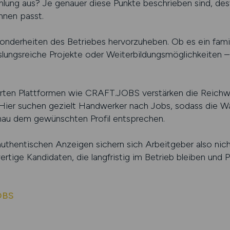
ahlung aus? Je genauer diese Punkte beschrieben sind, d
ihnen passt.
onderheiten des Betriebes hervorzuheben. Ob es ein famil
ngsreiche Projekte oder Weiterbildungsmöglichkeiten – je
erten Plattformen wie CRAFT.JOBS verstärken die Reichwei
 Hier suchen gezielt Handwerker nach Jobs, sodass die Wah
nau dem gewünschten Profil entsprechen.
 authentischen Anzeigen sichern sich Arbeitgeber also ni
rtige Kandidaten, die langfristig im Betrieb bleiben und P
OBS