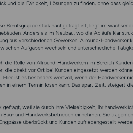
k und die Fähigkeit, Lösungen zu finden, ohne dass gleic
se Berufsgruppe stark nachgefragt ist, liegt im wachsend
bäuden. Anders als im Neubau, wo die Abläufe klar struktu
ung aus verschiedenen Gewerken. Allround-Handwerker könn
l zwischen Aufgaben wechseln und unterschiedliche Tätigk
ch die Rolle von Allround-Handwerkern im Bereich Kundens
er, die direkt vor Ort bei Kunden eingesetzt werden kön
 Hier ist es besonders wertvoll, wenn der Handwerker nic
en in einem Termin lösen kann. Das spart Zeit, steigert d
gefragt, weil sie durch ihre Vielseitigkeit, ihr handwerkli
le in Bau- und Handwerksbetrieben einnehmen. Sie tragen e
 Engpässe überbrückt und Kunden zufriedengestellt werde