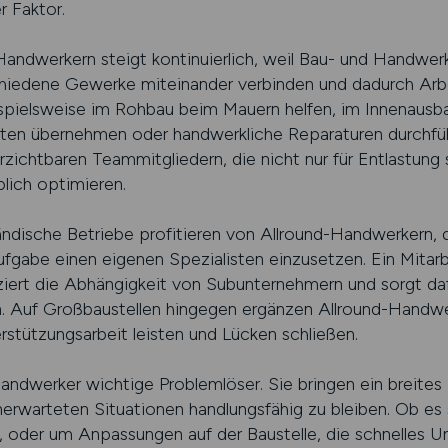
r Faktor.
Handwerkern steigt kontinuierlich, weil Bau- und Handwe
chiedene Gewerke miteinander verbinden und dadurch Arbe
spielsweise im Rohbau beim Mauern helfen, im Innenausb
beiten übernehmen oder handwerkliche Reparaturen durchfü
zichtbaren Teammitgliedern, die nicht nur für Entlastung
lich optimieren.
ndische Betriebe profitieren von Allround-Handwerkern, da
ufgabe einen eigenen Spezialisten einzusetzen. Ein Mitarb
ziert die Abhängigkeit von Subunternehmern und sorgt daf
 Auf Großbaustellen hingegen ergänzen Allround-Handwerk
rstützungsarbeit leisten und Lücken schließen.
andwerker wichtige Problemlöser. Sie bringen ein breites
nerwarteten Situationen handlungsfähig zu bleiben. Ob es
n, oder um Anpassungen auf der Baustelle, die schnelles 