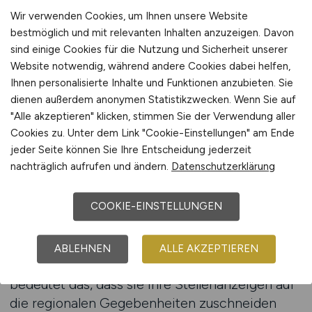
dieser Phase den Zugang zu den richtigen
Wir verwenden Cookies, um Ihnen unsere Website
Bewerbern erleichtert.
bestmöglich und mit relevanten Inhalten anzuzeigen. Davon
sind einige Cookies für die Nutzung und Sicherheit unserer
Stellenanzeigen auf CRAFT.JOBS schalten
Website notwendig, während andere Cookies dabei helfen,
Ihnen personalisierte Inhalte und Funktionen anzubieten. Sie
Regionale Unterschiede im Bau-
dienen außerdem anonymen Statistikzwecken. Wenn Sie auf
"Alle akzeptieren" klicken, stimmen Sie der Verwendung aller
und Sanierungsmarkt beachten
Cookies zu. Unter dem Link "Cookie-Einstellungen" am Ende
jeder Seite können Sie Ihre Entscheidung jederzeit
Der Bau- und Sanierungsboom verläuft nicht in
nachträglich aufrufen und ändern.
Datenschutzerklärung
allen Regionen gleich. Während in Großstädten
und Ballungsgebieten der Wohnungsbau und
COOKIE-EINSTELLUNGEN
groß angelegte Sanierungsprojekte dominieren,
ist in ländlichen Regionen oft die
Modernisierung bestehender Gebäude von
ABLEHNEN
ALLE AKZEPTIEREN
größerer Bedeutung. Für Handwerksbetriebe
bedeutet das, dass sie ihre Stellenanzeigen auf
die regionalen Gegebenheiten zuschneiden