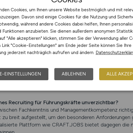
uiting für Fach- und Führungskrä
nden Cookies, um Ihnen unsere Website bestmöglich und mit rele
nzuzeigen. Davon sind einige Cookies für die Nutzung und Sicherh
otwendig, während andere Cookies dabei helfen, Ihnen personalisi
zu finden, ist eine der größten Herausforderungen in der
nd Funktionen anzubieten. Sie dienen außerdem anonymen Statisti
und der Wettbewerb um qualifizierte Mitarbeiter intensi
uf "Alle akzeptieren" klicken, stimmen Sie der Verwendung aller C
be effizient und zielgerichtet zu meistern. Das Portal ist
Link "Cookie-Einstellungen" am Ende jeder Seite können Sie Ihre
alisiert und spricht genau jene Menschen an, die sowohl o
ng jederzeit nachträglich aufrufen und ändern.
Datenschutzerklä
en.
ht Führungskräfte, die mehr können als Rezepte umsetzen
E-EINSTELLUNGEN
ABLEHNEN
ALLE AKZEP
ter motivieren und Qualität sicherstellen. Solche Persönli
zielte Platzierung von Stellenanzeigen in der richtigen U
es Recruiting für Führungskräfte unverzichtbar?
e zwischen Fachkenntnis und Managementkompetenz richti
 zu breit aufgestellt, um den besonderen Anforderungen
alisierte Plattform wie CRAFT.JOBS bietet dagegen die 
winnen.