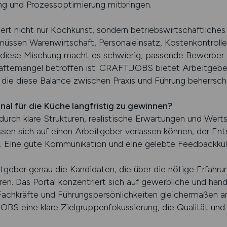
ung und Prozessoptimierung mitbringen.
ert nicht nur Kochkunst, sondern betriebswirtschaftliches
sen Warenwirtschaft, Personaleinsatz, Kostenkontrolle 
diese Mischung macht es schwierig, passende Bewerber z
äftemangel betroffen ist. CRAFT.JOBS bietet Arbeitgebern
die diese Balance zwischen Praxis und Führung beherrsch
nal für die Küche langfristig zu gewinnen?
 durch klare Strukturen, realistische Erwartungen und We
sen sich auf einen Arbeitgeber verlassen können, der Ent
. Eine gute Kommunikation und eine gelebte Feedbackkult
geber genau die Kandidaten, die über die nötige Erfahru
ren. Das Portal konzentriert sich auf gewerbliche und han
 Fachkräfte und Führungspersönlichkeiten gleichermaßen a
BS eine klare Zielgruppenfokussierung, die Qualität und R