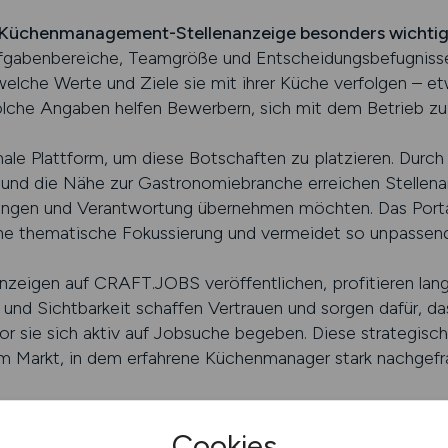
er Küchenmanagement-Stellenanzeige besonders wichti
ufgabenbereiche, Teamgröße und Entscheidungsbefugnisse
elche Werte und Ziele sie mit ihrer Küche verfolgen – et
olche Angaben helfen Bewerbern, sich mit dem Betrieb zu i
e Plattform, um diese Botschaften zu platzieren. Durch d
 und die Nähe zur Gastronomiebranche erreichen Stellena
ringen und Verantwortung übernehmen möchten. Das Portal 
ine thematische Fokussierung und vermeidet so unpasse
nzeigen auf CRAFT.JOBS veröffentlichen, profitieren langf
und Sichtbarkeit schaffen Vertrauen und sorgen dafür, da
 sie sich aktiv auf Jobsuche begeben. Diese strategische
em Markt, in dem erfahrene Küchenmanager stark nachgefra
JOBS schalten
Cookies