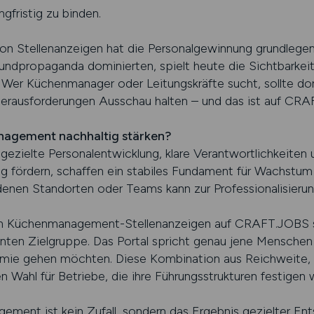
gfristig zu binden.
 von Stellenanzeigen hat die Personalgewinnung grundlege
dpropaganda dominierten, spielt heute die Sichtbarkeit 
. Wer Küchenmanager oder Leitungskräfte sucht, sollte dor
Herausforderungen Ausschau halten – und das ist auf CR
nagement nachhaltig stärken?
gezielte Personalentwicklung, klare Verantwortlichkeiten 
ng fördern, schaffen ein stabiles Fundament für Wachstum
nen Standorten oder Teams kann zur Professionalisierun
on Küchenmanagement-Stellenanzeigen auf CRAFT.JOBS si
vanten Zielgruppe. Das Portal spricht genau jene Menschen
nomie gehen möchten. Diese Kombination aus Reichweite, 
ahl für Betriebe, die ihre Führungsstrukturen festigen w
ement ist kein Zufall, sondern das Ergebnis gezielter En