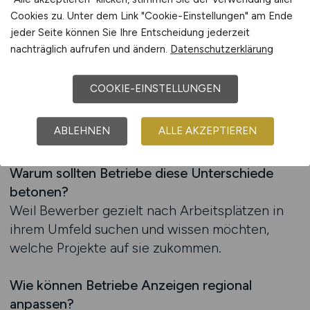
Neubauprojekte und Großanlagen
Cookies zu. Unter dem Link "Cookie-Einstellungen" am Ende
• Ländliche Regionen: Schwerpunkt auf
jeder Seite können Sie Ihre Entscheidung jederzeit
Reparaturen, Modernisierungen und kleineren
nachträglich aufrufen und ändern.
Datenschutzerklärung
Netzerweiterungen
• Süddeutschland: Hoher Bedarf bei
COOKIE-EINSTELLUNGEN
industriellen Anlagen und Energieprojekten
• Norddeutschland: Zunehmender Ausbau
ABLEHNEN
ALLE AKZEPTIEREN
erneuerbarer Energien und Fernwärmeleitungen
Warum sollten Betriebe diese Unterschiede
betonen?
Weil Bewerber gezielt nach Arbeitsplätzen in
ihrem Umfeld suchen und wissen möchten,
welche Projekte auf sie zukommen.
Wie können Betriebe Anzeigen regional
anpassen?