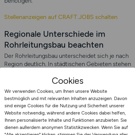
benötigen.
Stellenanzeigen auf CRAFT.JOBS schalten
Regionale Unterschiede im
Rohrleitungsbau beachten
Der Rohrleitungsbau unterscheidet sich je nach
Region deutlich. In städtischen Gebieten stehen
Neubauten, Großprojekte und Sanierungen im
Cookies
Vordergrund, während im ländlichen Raum oft
Bestandsleitungen erneuert oder erweitert
Wir verwenden Cookies, um Ihnen unsere Website
werden müssen. Auch klimatische Bedingungen
bestmöglich und mit relevanten Inhalten anzuzeigen. Davon
oder regionale Förderprogramme haben Einfluss
sind einige Cookies für die Nutzung und Sicherheit unserer
auf die Art der Projekte.
Website notwendig, während andere Cookies dabei helfen,
Ihnen personalisierte Inhalte und Funktionen anzubieten. Sie
dienen außerdem anonymen Statistikzwecken. Wenn Sie auf
• Stadtregionen: Fokus auf komplexe
"Alle akzeptieren" klicken, stimmen Sie der Verwendung aller