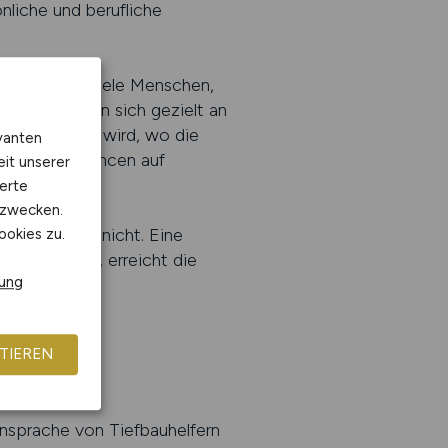
nliche und berufliche
eichen zwar viele Menschen,
gegen richten sich gezielt an
dort gesehen wird, wo die
vanten
und ihre Chancen auf
eit unserer
erte
kzwecken.
bewirbt oder nicht. Eine
ookies zu.
klar benennt, erreicht die
rung
TIEREN
Ansprache von Tiefbauhelfern