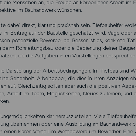
elt die Menschen an, die Freude an körperlicher Arbeit im 
rspektive im Bauhandwerk wünschen.
te dabei direkt, klar und praxisnah sein. Tiefbauhelfer wol
 ihr Beitrag auf der Baustelle geschätzt wird. Vage oder
en potenzielle Bewerber ab. Besser ist es, konkrete Täti
g beim Rohrleitungsbau oder die Bedienung kleiner Bauger
ätzen, ob die Aufgaben ihren Vorstellungen entsprechen
 die Darstellung der Arbeitsbedingungen. Im Tiefbau sind Wi
ine Seltenheit. Arbeitgeber, die dies in ihren Anzeigen e
en auf. Gleichzeitig sollten aber auch die positiven Asp
n, Arbeit im Team, Möglichkeiten, Neues zu lernen, und 
rken.
ungsmöglichkeiten klar herauszustellen. Viele Tiefbauhelfer
rtung übernehmen oder eine Ausbildung im Bauhandwerk be
en einen klaren Vorteil im Wettbewerb um Bewerber. Eine A