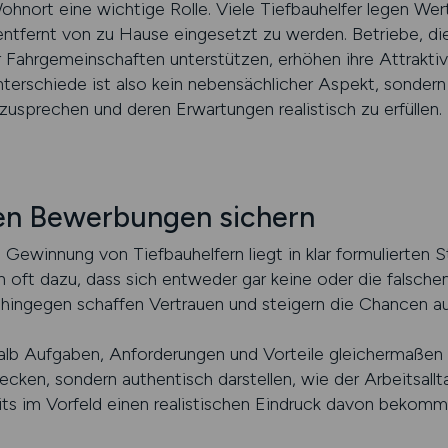
nort eine wichtige Rolle. Viele Tiefbauhelfer legen Wert 
ntfernt von zu Hause eingesetzt zu werden. Betriebe, die
r Fahrgemeinschaften unterstützen, erhöhen ihre Attraktivi
nterschiede ist also kein nebensächlicher Aspekt, sondern
usprechen und deren Erwartungen realistisch zu erfüllen.
gen Bewerbungen sichern
n Gewinnung von Tiefbauhelfern liegt in klar formulierten S
n oft dazu, dass sich entweder gar keine oder die falsche
 hingegen schaffen Vertrauen und steigern die Chancen au
alb Aufgaben, Anforderungen und Vorteile gleichermaßen b
cken, sondern authentisch darstellen, wie der Arbeitsall
its im Vorfeld einen realistischen Eindruck davon bekomm