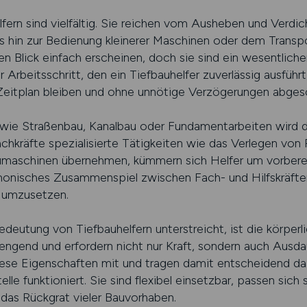
lfern sind vielfältig. Sie reichen vom Ausheben und Verdi
s hin zur Bedienung kleinerer Maschinen oder dem Transpo
 Blick einfach erscheinen, doch sie sind ein wesentliche
r Arbeitsschritt, den ein Tiefbauhelfer zuverlässig ausführt
Zeitplan bleiben und ohne unnötige Verzögerungen abges
wie Straßenbau, Kanalbau oder Fundamentarbeiten wird de
chkräfte spezialisierte Tätigkeiten wie das Verlegen von
umaschinen übernehmen, kümmern sich Helfer um vorbere
monisches Zusammenspiel zwischen Fach- und Hilfskräften
h umzusetzen.
deutung von Tiefbauhelfern unterstreicht, ist die körperli
rengend und erfordern nicht nur Kraft, sondern auch Ausd
iese Eigenschaften mit und tragen damit entscheidend daz
e funktioniert. Sie sind flexibel einsetzbar, passen sich 
das Rückgrat vieler Bauvorhaben.