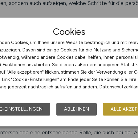
len, sondern auch aufzeigen, welche Schritte für die persö
ist die Reichweite der Anzeige. Allgemeine Jobbörsen err
Cookies
ielgruppe. Spezialisierte Plattformen wie CRAFT.JOBS hin
werk. Damit wird sichergestellt, dass die Anzeige genau 
nden Cookies, um Ihnen unsere Website bestmöglich und mit rele
 So können Handwerksbetriebe Streuverluste vermeiden 
nzuzeigen. Davon sind einige Cookies für die Nutzung und Sicherh
öhen.
otwendig, während andere Cookies dabei helfen, Ihnen personalisi
nd Funktionen anzubieten. Sie dienen außerdem anonymen Statisti
ität der Stellenanzeige darüber, ob sich ein Tiefbauhelfer 
uf "Alle akzeptieren" klicken, stimmen Sie der Verwendung aller C
ende Anzeige, die sowohl Anforderungen als auch Vorteile 
Link "Cookie-Einstellungen" am Ende jeder Seite können Sie Ihre
ng jederzeit nachträglich aufrufen und ändern.
Datenschutzerklä
 für Bewerbungen, die zum Betrieb passen.
JOBS schalten
E-EINSTELLUNGEN
ABLEHNEN
ALLE AKZEP
hiede im Tiefbau berücksichtigen
Unterschiede eine entscheidende Rolle, die auch bei der 