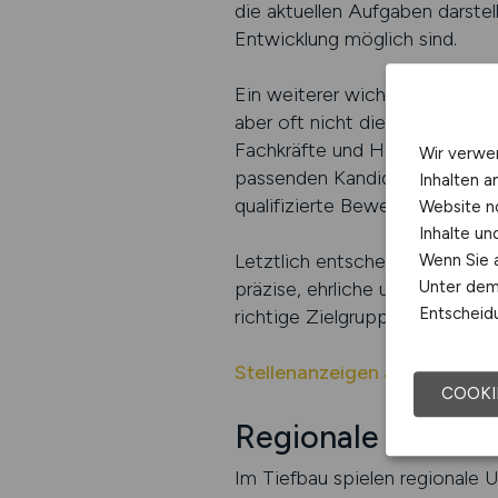
die aktuellen Aufgaben darstel
Entwicklung möglich sind.
Ein weiterer wichtiger Punkt 
aber oft nicht die passende Z
Fachkräfte und Helfer im Hand
Wir verwe
passenden Kandidaten suchen.
Inhalten a
qualifizierte Bewerbungen erh
Website n
Inhalte u
Letztlich entscheidet die Qual
Wenn Sie a
präzise, ehrliche und motivier
Unter dem 
Entscheidu
richtige Zielgruppe und sorgt
Stellenanzeigen auf CRAFT.
COOKI
Regionale Untersc
Im Tiefbau spielen regionale 