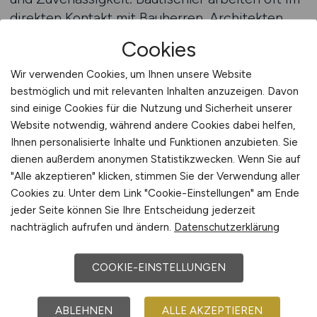
direkten Kontakt mit Bauherren, Architekten
und anderen Gewerken. Eine professionelle
Cookies
Kommunikation ist daher genauso wichtig wie
präzises Arbeiten.
Wir verwenden Cookies, um Ihnen unsere Website
bestmöglich und mit relevanten Inhalten anzuzeigen. Davon
sind einige Cookies für die Nutzung und Sicherheit unserer
Karrierechancen und
Website notwendig, während andere Cookies dabei helfen,
Weiterbildungen im
Ihnen personalisierte Inhalte und Funktionen anzubieten. Sie
dienen außerdem anonymen Statistikzwecken. Wenn Sie auf
Bautischlerhandwerk
"Alle akzeptieren" klicken, stimmen Sie der Verwendung aller
Die Perspektiven für Bautischler sind langfristig
Cookies zu. Unter dem Link "Cookie-Einstellungen" am Ende
ausgezeichnet. Typische Karrierewege sind:
jeder Seite können Sie Ihre Entscheidung jederzeit
nachträglich aufrufen und ändern.
Datenschutzerklärung
• Weiterbildung zum Tischlermeister mit
Führungsaufgaben und Ausbildungsbefugnis
COOKIE-EINSTELLUNGEN
• Aufstieg zum staatlich geprüften
Holztechniker
ABLEHNEN
ALLE AKZEPTIEREN