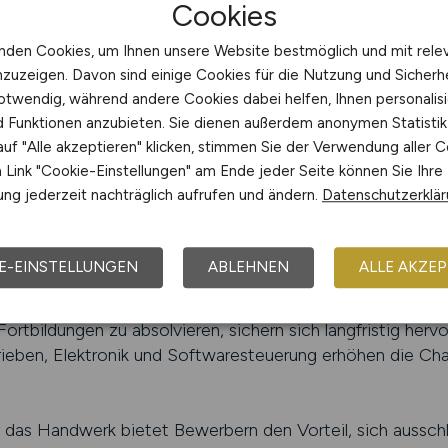
Cookies
JOBS finden
nden Cookies, um Ihnen unsere Website bestmöglich und mit rele
 Plattform für Automobilberufe
nzuzeigen. Davon sind einige Cookies für die Nutzung und Sicherh
otwendig, während andere Cookies dabei helfen, Ihnen personalisi
Jobportal für technische und handwerkliche Berufe und b
nd Funktionen anzubieten. Sie dienen außerdem anonymen Statisti
t passende Arbeitgeber zu finden. Das Portal richtet sich 
uf "Alle akzeptieren" klicken, stimmen Sie der Verwendung aller C
tellern oder Zulieferbetrieben tätig werden wollen. Arbe
Link "Cookie-Einstellungen" am Ende jeder Seite können Sie Ihre
en, um engagierte Mitarbeiter zu gewinnen, die ihr tech
ng jederzeit nachträglich aufrufen und ändern.
Datenschutzerklä
fitieren von einer klaren Struktur, aktuellen Jobangebot
nehmen.
E-EINSTELLUNGEN
ABLEHNEN
ALLE AKZEP
sich die Rolle des Kfz-Mechatronikers stark verändert.
ose immer stärker in den Mittelpunkt. Fachkräfte, die berei
ortbildungen zu absolvieren, sichern sich langfristig her
trieben, Elektronik und Softwaresteuerung erhöhen die Cha
das Handwerk bietet Bewerbern den Vorteil, sich ausschli