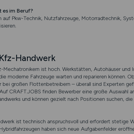
t es im Beruf?
h auf Pkw-Technik, Nutzfahrzeuge, Motorradtechnik, Sys
sieren.
m Kfz-Handwerk
Kfz-Mechatronikern ist hoch. Werkstätten, Autohäuser und
die moderne Fahrzeuge warten und reparieren können. Ob 
er bei großen Flottenbetreibern – überall sind Experten ge
n. Auf CRAFT.JOBS finden Bewerber eine große Auswahl an
andwerks und können gezielt nach Positionen suchen, die
werk ist technisch anspruchsvoll und erfordert stetige We
Hybridfahrzeugen haben sich neue Aufgabenfelder eröffnet