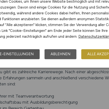
Fassaden zur Verbesserung des Stadtklimas
nden Cookies, um Ihnen unsere Website bestmöglich und mit rele
ichen Gärten mit Wildblumenwiesen
nzuzeigen. Davon sind einige Cookies für die Nutzung und Sicherh
ken und nachhaltigen Bewässerungssystemen
otwendig, während andere Cookies dabei helfen, Ihnen personalisi
ustoffe und Recyclingmaterialien
nd Funktionen anzubieten. Sie dienen außerdem anonymen Statisti
tze und Erholungsflächen
uf "Alle akzeptieren" klicken, stimmen Sie der Verwendung aller C
Link "Cookie-Einstellungen" am Ende jeder Seite können Sie Ihre
n Beruf noch vielfältiger und geben Fachkräften die Mögl
ng jederzeit nachträglich aufrufen und ändern.
Datenschutzerklä
uchen deshalb verstärkt nach Bewerbern, die Fachwissen im
dwerklich stark sind.
E-EINSTELLUNGEN
ABLEHNEN
ALLE AKZEP
iterbildungsmöglichkeiten im GaL
u gibt es zahlreiche Karrierewege. Nach einer abgeschlo
e Erfahrungen sammeln und anschließend verschiedene We
en sind:
ührer mit Teamverantwortung
dschaftsbau mit Ausbildungsberechtigung
er im Bereich Gartenbau