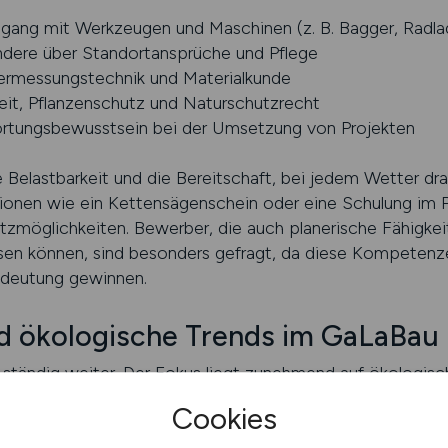
gang mit Werkzeugen und Maschinen (z. B. Bagger, Radl
ndere über Standortansprüche und Pflege
ermessungstechnik und Materialkunde
heit, Pflanzenschutz und Naturschutzrecht
rtungsbewusstsein bei der Umsetzung von Projekten
e Belastbarkeit und die Bereitschaft, bei jedem Wetter dr
ationen wie ein Kettensägenschein oder eine Schulung im P
atzmöglichkeiten. Bewerber, die auch planerische Fähigk
 können, sind besonders gefragt, da diese Kompetenzen
deutung gewinnen.
nd ökologische Trends im GaLaBau
h ständig weiter. Der Fokus liegt zunehmend auf ökologis
und die Artenvielfalt unterstützen. Beispiele sind:
Cookies