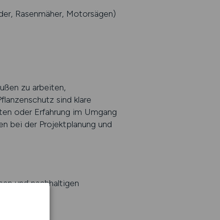
ader, Rasenmäher, Motorsägen)
außen zu arbeiten,
flanzenschutz sind klare
eiten oder Erfahrung im Umgang
 bei der Projektplanung und
chen und nachhaltigen