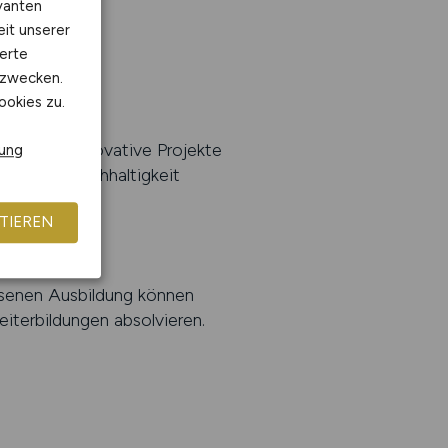
vanten
eit unserer
erte
kzwecken.
ookies zu.
ichkeit, innovative Projekte
rung
 Bereich Nachhaltigkeit
TIEREN
aBau
ssenen Ausbildung können
iterbildungen absolvieren.