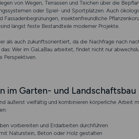
egen von Wegen, Terrassen und Teichen über die Bepflan
ungssystemen oder Spiel- und Sportplätzen. Auch ökolog
nd Fassadenbegrünungen, insektenfreundliche Pflanzenko
nd längst feste Bestandteile moderner Projekte.
her als auch zukunftsorientiert, da die Nachfrage nach na
 das: Wer im GaLaBau arbeitet, findet nicht nur abwechslu
re Perspektiven.
n im Garten- und Landschaftsbau
nd äußerst vielfältig und kombinieren körperliche Arbeit 
en:
ben vorbereiten und Erdarbeiten durchführen
mit Naturstein, Beton oder Holz gestalten