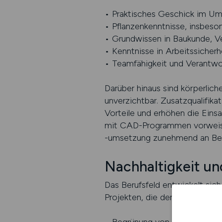
• Praktisches Geschick im Um
• Pflanzenkenntnisse, insbeso
• Grundwissen in Baukunde, V
• Kenntnisse in Arbeitssicher
• Teamfähigkeit und Verantwo
Darüber hinaus sind körperlich
unverzichtbar. Zusatzqualifik
Vorteile und erhöhen die Eins
mit CAD-Programmen vorweisen
-umsetzung zunehmend an Be
Nachhaltigkeit u
Das Berufsfeld entwickelt sic
Projekten, die den Klimaschutz 