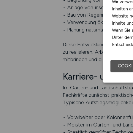
• Begrünung von Dächern und 
Wir verwe
• Anlage von insektenfreundl
Inhalten a
• Bau von Regenrückhaltebec
Website n
• Verwendung ökologischer Ba
Inhalte u
• Planung naturnaher Spielplä
Wenn Sie a
Unter dem 
Diese Entwicklungen machen de
Entscheidu
zu realisieren. Arbeitgeber s
mitbringen und gleichzeitig han
COOKI
Karriere- und We
Im Garten- und Landschaftsba
Fachkräfte zunächst praktisch
Typische Aufstiegsmöglichkeit
• Vorarbeiter oder Kolonnenf
• Meister im Garten- und Lan
• Staatlich geprüfter Technik