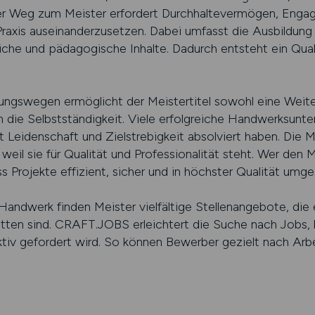
r Weg zum Meister erfordert Durchhaltevermögen, Engag
 Praxis auseinanderzusetzen. Dabei umfasst die Ausbildun
liche und pädagogische Inhalte. Dadurch entsteht ein Quali
ngswegen ermöglicht der Meistertitel sowohl eine Weiter
 in die Selbstständigkeit. Viele erfolgreiche Handwerksu
it Leidenschaft und Zielstrebigkeit absolviert haben. Die 
il sie für Qualität und Professionalität steht. Wer den Meis
ss Projekte effizient, sicher und in höchster Qualität um
Handwerk finden Meister vielfältige Stellenangebote, die 
itten sind. CRAFT.JOBS erleichtert die Suche nach Jobs, 
aktiv gefordert wird. So können Bewerber gezielt nach Arb