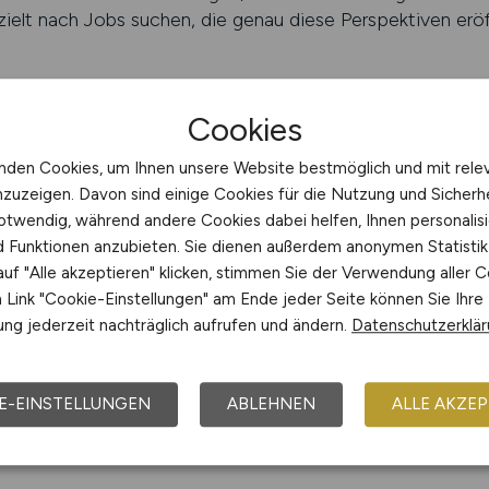
zielt nach Jobs suchen, die genau diese Perspektiven er
JOBS finden
Cookies
le der Meisterausbildung
nden Cookies, um Ihnen unsere Website bestmöglich und mit rele
nzuzeigen. Davon sind einige Cookies für die Nutzung und Sicherh
ung sind vielfältig und betreffen nicht nur die persönlich
otwendig, während andere Cookies dabei helfen, Ihnen personalisi
it im Beruf. Zu den wichtigsten Vorteilen gehören:
nd Funktionen anzubieten. Sie dienen außerdem anonymen Statisti
uf "Alle akzeptieren" klicken, stimmen Sie der Verwendung aller C
iten:
Meister verdienen in der Regel deutlich mehr als Ges
Link "Cookie-Einstellungen" am Ende jeder Seite können Sie Ihre
ng jederzeit nachträglich aufrufen und ändern.
Datenschutzerklä
rf an qualifizierten Meistern ist in nahezu allen Gewerke
eistertitel ist es möglich, einen eigenen Betrieb zu grün
Der Meistertitel genießt hohes Ansehen bei Kunden, Koll
E-EINSTELLUNGEN
ABLEHNEN
ALLE AKZEP
n:
Ob im klassischen Handwerksbetrieb, in der Industrie od