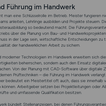
nd Führung im Handwerk
 man eine Schlüsselrolle im Betrieb. Meister fungieren ni
eams anleiten, Lehrlinge ausbilden und Projekte steuern. D
isterausbildung so bedeutend macht. Die Führungsverantw
triebs über die Planung von Bau- und Handwerksprojekten b
ss in der Lage sein, wirtschaftliche Entscheidungen zu tr
alität der handwerklichen Arbeit zu sichern.
und moderner Technologien im Handwerk erweitern sich di
rtigkeiten beherrschen, sondern auch den Einsatz digitaler
achen. Von der Planung mit CAD-Software über digitale Z
odernen Prüftechniken – die Führung im Handwerk verlang
 bedeutet ein Meistertitel oft auch, dass sie innerhalb 
 können. Arbeitgeber setzen bei Projektleitungen oder A
prüfte und umfassende Qualifikation besitzen.
werk bündelt Stellenanzeigen, bei denen Führungsverantw