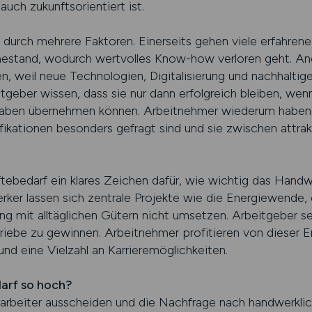
auch zukunftsorientiert ist.
 durch mehrere Faktoren. Einerseits gehen viele erfahren
stand, wodurch wertvolles Know-how verloren geht. Ande
n, weil neue Technologien, Digitalisierung und nachhaltig
tgeber wissen, dass sie nur dann erfolgreich bleiben, wen
aben übernehmen können. Arbeitnehmer wiederum haben de
alifikationen besonders gefragt sind und sie zwischen att
ftebedarf ein klares Zeichen dafür, wie wichtig das Hand
rker lassen sich zentrale Projekte wie die Energiewende,
ung mit alltäglichen Gütern nicht umsetzen. Arbeitgeber seh
triebe zu gewinnen. Arbeitnehmer profitieren von dieser E
 eine Vielzahl an Karrieremöglichkeiten.
arf so hoch?
itarbeiter ausscheiden und die Nachfrage nach handwerklic