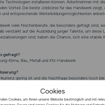
te Technologien installieren können. Arbeitnehmer mit di
nden Vorteil. Die beste Jobbörse für das Handwerk zeigt, 
n und entsprechende Weiterbildungsmöglichkeiten anbiet
dwerk viele Nischenberufe, die besonders gefragt sind, we
lb verstärkt auf die Ausbildung junger Talente, um diese Lü
ezialisierungen sind, haben die Chance, sich eine stabile 
s gefragt?
izung-Klima, Bau, Metall und Kfz-Handwerk.
lisierung?
nkurrenz gering ist und die Nachfrage besonders hoch blei
Cookies
JOBS finden
nden Cookies, um Ihnen unsere Website bestmöglich und mit rele
fizierte Bewerber
nzuzeigen. Davon sind einige Cookies für die Nutzung und Sicherh