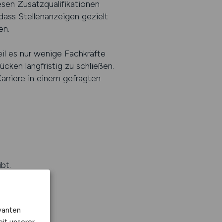
esen Zusatzqualifikationen
dass Stellenanzeigen gezielt
en.
il es nur wenige Fachkräfte
cken langfristig zu schließen.
Karriere in einem gefragten
bt.
vanten
eit unserer