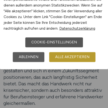
Für Handwerker bedeutet die Fokussierung auf
dienen außerdem anonymen Statistikzwecken. Wenn Sie auf
"Alle akzeptieren" klicken, stimmen Sie der Verwendung aller
Nachhaltigkeit eine Vielzahl neuer Chancen.
Cookies zu. Unter dem Link "Cookie-Einstellungen" am Ende
Immer mehr Betriebe suchen nach Fachkräften,
jeder Seite können Sie Ihre Entscheidung jederzeit
die sich auf nachhaltige Bauweisen,
nachträglich aufrufen und ändern.
Datenschutzerklärung
energieeffiziente Sanierungen oder Smart-
Home-Technik spezialisieren. Handwerker, die
COOKIE-EINSTELLUNGEN
entsprechende Weiterbildungen absolvieren
oder Zertifikate erwerben, sind auf dem
Arbeitsmarkt besonders gefragt. Arbeitnehmer
ABLEHNEN
ALLE AKZEPTIEREN
im Handwerk können damit ihre Karriere aktiv
gestalten und sich in einem Zukunftssegment
positionieren, das auch langfristig Sicherheit
bietet. Das macht das Handwerk nicht nur
krisensicher, sondern auch besonders attraktiv
für Berufseinsteiger und erfahrene Handwerker
gleichermaßen.