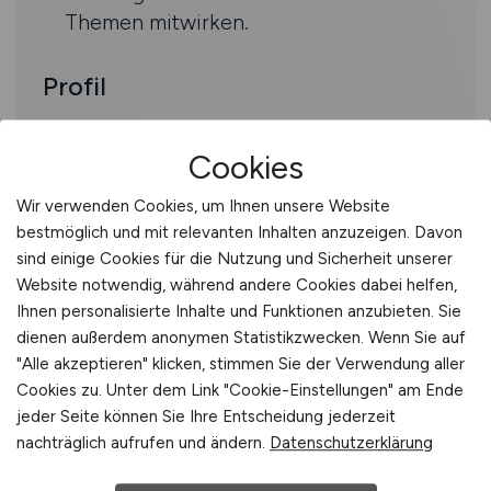
Themen mitwirken.
Profil
Ausbildung als Zeichner EFZ
Cookies
Erfahrung im Tiefbau sowie in der
Konstruktion (z.B. AutoCAD, Civil 3D)
Wir verwenden Cookies, um Ihnen unsere Website
Gute Kenntnisse der Schweizer
bestmöglich und mit relevanten Inhalten anzuzeigen. Davon
Normen
sind einige Cookies für die Nutzung und Sicherheit unserer
Interesse an digitalen Arbeitsmethoden
Website notwendig, während andere Cookies dabei helfen,
(2D)
Ihnen personalisierte Inhalte und Funktionen anzubieten. Sie
dienen außerdem anonymen Statistikzwecken. Wenn Sie auf
Teamgeist und Freude an
"Alle akzeptieren" klicken, stimmen Sie der Verwendung aller
interdisziplinärer Zusammenarbeit
Cookies zu. Unter dem Link "Cookie-Einstellungen" am Ende
Sehr gute DeutschkenntnisseGesucht
jeder Seite können Sie Ihre Entscheidung jederzeit
werden Persönlichkeiten mit
nachträglich aufrufen und ändern.
Datenschutzerklärung
unternehmerischem Denken, die Freude
daran haben, Dinge weiterzuentwickeln,