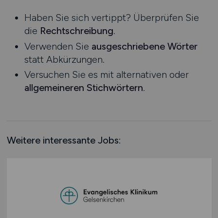
Niedersachsen
Haben Sie sich vertippt? Überprüfen Sie
Nordrhein-Westfalen
die
Rechtschreibung
.
Rheinland-Pfalz
Verwenden Sie
ausgeschriebene Wörter
Saarland
statt Abkürzungen.
Sachsen
Versuchen Sie es mit alternativen oder
Sachsen-Anhalt
allgemeineren Stichwörtern
.
Schleswig-Holstein
Thüringen
Deutschlandweit
Österreich
Weitere interessante Jobs:
Schweiz
Europa
International