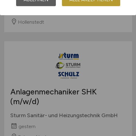
Buse GmbH Heizung-Lüftung- Sanitär
gestern
Hollenstedt
Anlagenmechaniker SHK
(m/w/d)
Sturm Sanitär- und Heizungstechnik GmbH
gestern