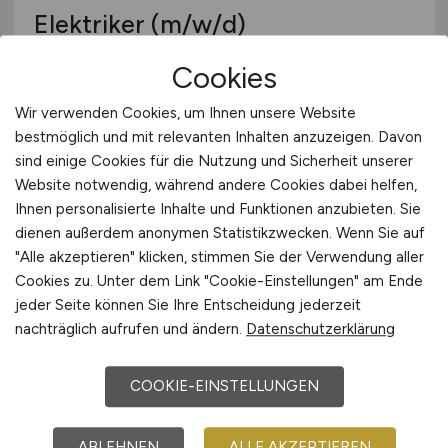
Elektriker
(m/w/d)
Raff Sanitär GmbH
Cookies
gestern
Wir verwenden Cookies, um Ihnen unsere Website
bestmöglich und mit relevanten Inhalten anzuzeigen. Davon
Stuttgart
sind einige Cookies für die Nutzung und Sicherheit unserer
Website notwendig, während andere Cookies dabei helfen,
Ihnen personalisierte Inhalte und Funktionen anzubieten. Sie
dienen außerdem anonymen Statistikzwecken. Wenn Sie auf
"Alle akzeptieren" klicken, stimmen Sie der Verwendung aller
Cookies zu. Unter dem Link "Cookie-Einstellungen" am Ende
jeder Seite können Sie Ihre Entscheidung jederzeit
nachträglich aufrufen und ändern.
Datenschutzerklärung
Anlagenmechaniker SHK
COOKIE-EINSTELLUNGEN
(m/w/d)
ABLEHNEN
ALLE AKZEPTIEREN