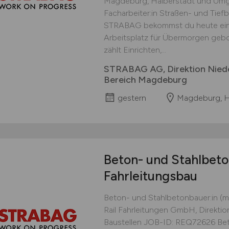
Magdeburg, Halberstadt und Um
Facharbeiter:in Straßen- und Tief
STRABAG bekommst du heute eine
Arbeitsplatz für Übermorgen gebo
zählt Einrichten,...
STRABAG AG, Direktion Nied
Bereich Magdeburg
gestern
Magdeburg, H
Beton- und Stahlbet
Fahrleitungsbau
Beton- und Stahlbetonbauer:in (
Rail Fahrleitungen GmbH, Direkti
Baustellen JOB-ID: REQ72626 Bet