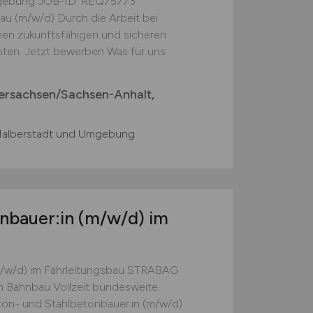
gebung JOB-ID: REQ75773
bau (m/w/d) Durch die Arbeit bei
n zukunftsfähigen und sicheren
ten. Jetzt bewerben Was für uns
ersachsen/Sachsen-Anhalt,
alberstadt und Umgebung
onbauer:in
(m/w/d)
im
m/w/d) im Fahrleitungsbau STRABAG
on Bahnbau Vollzeit bundesweite
on- und Stahlbetonbauer:in (m/w/d)