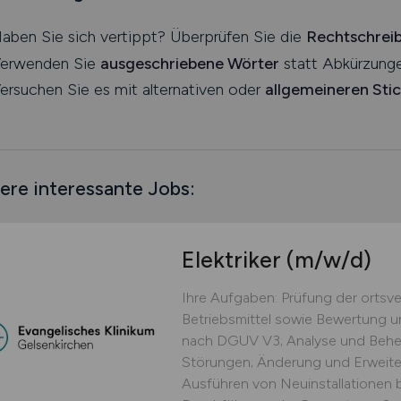
aben Sie sich vertippt? Überprüfen Sie die
Rechtschrei
erwenden Sie
ausgeschriebene Wörter
statt Abkürzunge
ersuchen Sie es mit alternativen oder
allgemeineren Sti
ere interessante Jobs:
Elektriker
(m/w/d)
Ihre Aufgaben: Prüfung der ortsve
Betriebsmittel sowie Bewertung 
nach DGUV V3; Analyse und Behe
Störungen; Änderung und Erweiter
Ausführen von Neuinstallationen 