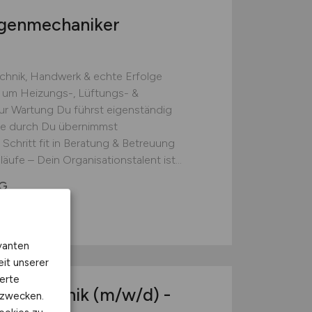
agenmechaniker
echnik, Handwerk & echte Erfolge
nd um Heizungs-, Lüftungs- &
zur Wartung Du führst eigenständig
ze durch Du übernimmst
 Schritt fit in Beratung & Betreuung
äufe – Dein Organisationstalent ist...
KG
vanten
eit unserer
erte
Kältetechnik
(m/w/d)
-
kzwecken.