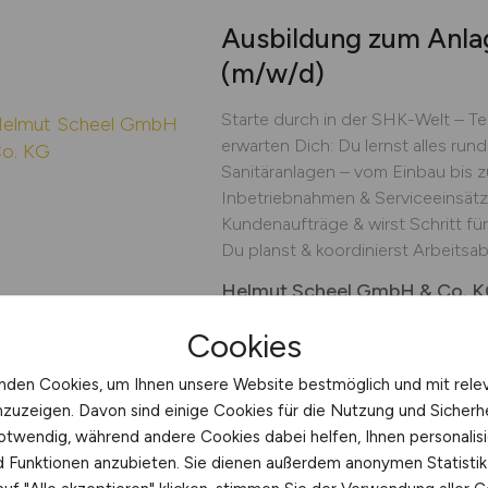
Ausbildung zum Anl
(m/w/d)
Starte durch in der SHK-Welt – T
erwarten Dich: Du lernst alles ru
Sanitäranlagen – vom Einbau bis 
Inbetriebnahmen & Serviceeinsät
Kundenaufträge & wirst Schritt für
Du planst & koordinierst Arbeitsabl
Helmut Scheel GmbH & Co. 
gestern
Itzehoe
Cookies
nden Cookies, um Ihnen unsere Website bestmöglich und mit rele
nzuzeigen. Davon sind einige Cookies für die Nutzung und Sicherh
otwendig, während andere Cookies dabei helfen, Ihnen personalisi
Servicetechniker:in 
nd Funktionen anzubieten. Sie dienen außerdem anonymen Statisti