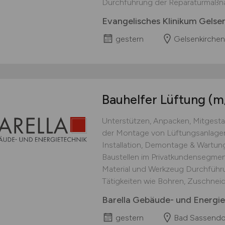
Durchführung der Reparaturmaßna
Evangelisches Klinikum Gels
gestern
Gelsenkirchen
Bauhelfer Lüftung
(m
Unterstützen, Anpacken, Mitgestal
der Montage von Lüftungsanlagen
Installation, Demontage & Wartun
Baustellen im Privatkundensegment
Material und Werkzeug Durchführu
Tätigkeiten wie Bohren, Zuschneid
Barella Gebäude- und Energi
gestern
Bad Sassendo