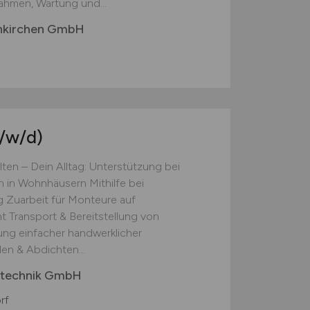
hmen, Wartung und...
enkirchen GmbH
/w/d)
ten – Dein Alltag: Unterstützung bei
 in Wohnhäusern Mithilfe bei
g Zuarbeit für Monteure auf
 Transport & Bereitstellung von
ng einfacher handwerklicher
en & Abdichten...
etechnik GmbH
rf