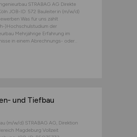
er Ingenieurbau STRABAG AG Direkte
öln JOB-ID: 572 Bauleiter:in (m/w/d)
bewerben Was für uns zählt
ch-)Hochschulstudium der
eurbau Mehrjährige Erfahrung im
isse in einem Abrechnungs- oder...
ßen- und Tiefbau
fbau (m/w/d) STRABAG AG, Direktion
ereich Magdeburg Vollzeit