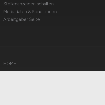
Stellenanzeigen schalten
Mediadaten & Konditionen
Arbeitgeber Seite
HOME
IMPRESSUM
DATENSCHUTZ
COOKIE-EINSTELLUNGEN
AGB