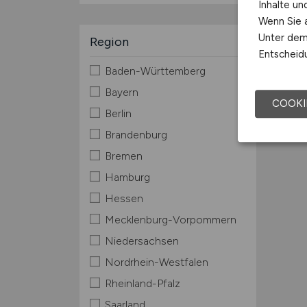
Inhalte u
Wenn Sie a
Unter dem 
Region
Entscheidu
Baden-Württemberg
Bayern
COOKI
Berlin
Brandenburg
Bremen
Hamburg
Hessen
Mecklenburg-Vorpommern
Niedersachsen
Nordrhein-Westfalen
Rheinland-Pfalz
Saarland