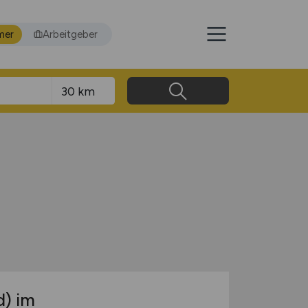
mer
Arbeitgeber
d)
im