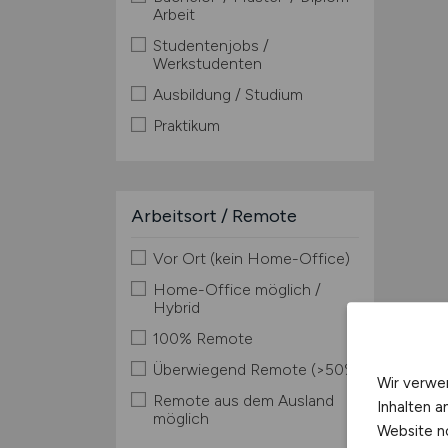
Arbeit
Studentenjobs /
Werkstudenten
Ausbildung / Studium
Praktikum
Arbeitsort / Remote
Vor Ort (kein Home-Office)
Home-Office möglich /
Hybrid
100% Remote
Überwiegend Remote (>50%)
Wir verwe
Remote aus dem Ausland
Inhalten a
möglich
Website n