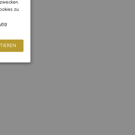
kzwecken.
ookies zu.
rung
TIEREN