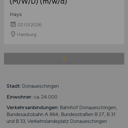
(M/W/D)
(m/w/d)
Hays
02.03.2026
Hamburg
1
Stadt:
Donaueschingen
Einwohner:
ca. 24.000
Verkehrsanbindungen:
Bahnhof Donaueschingen,
Bundesautobahn A 864, Bundesstraßen B 27, B 31
und B 33, Verkehrslandeplatz Donaueschingen