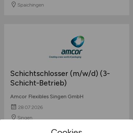
Spaichingen
Schichtschlosser
(m/w/d)
(3-
Schicht-Betrieb)
Amcor Flexibles Singen GmbH
28.07.2026
Singen
Cookies