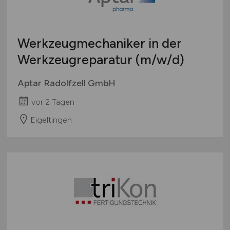
Studentenjobs / Werkstudenten
Hamburg
Ausbildung / Studium
Hessen
Praktikum
Werkzeugmechaniker in der
Mecklenburg-Vorpommern
Werkzeugreparatur
(m/w/d)
Niedersachsen
Nordrhein-Westfalen
Aptar Radolfzell GmbH
Rheinland-Pfalz
vor 2 Tagen
Saarland
Sachsen
Eigeltingen
Sachsen-Anhalt
Schleswig-Holstein
Thüringen
Deutschlandweit
Österreich
Schweiz
Europa