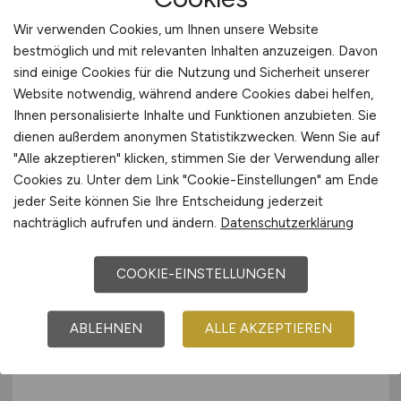
Wir verwenden Cookies, um Ihnen unsere Website
bestmöglich und mit relevanten Inhalten anzuzeigen. Davon
sind einige Cookies für die Nutzung und Sicherheit unserer
Website notwendig, während andere Cookies dabei helfen,
Ihnen personalisierte Inhalte und Funktionen anzubieten. Sie
dienen außerdem anonymen Statistikzwecken. Wenn Sie auf
Werkzeugmechaniker
(m/w/d)
"Alle akzeptieren" klicken, stimmen Sie der Verwendung aller
Cookies zu. Unter dem Link "Cookie-Einstellungen" am Ende
Erodieren
jeder Seite können Sie Ihre Entscheidung jederzeit
nachträglich aufrufen und ändern.
Datenschutzerklärung
Aptar Radolfzell GmbH
25.07.2026
COOKIE-EINSTELLUNGEN
Eigeltingen
ABLEHNEN
ALLE AKZEPTIEREN