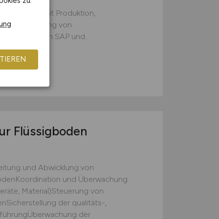
ookies zu.
abstimmung mit Produktion,
rung
ementUmsetzung von
e von Daten in SAP und...
TIEREN
g
eur Flüssigboden
eitung und Abwicklung von
bodenKoordination und Überwachung
Geräte, Material)Steuerung von
Sicherstellung der qualitäts-,
sführungÜberwachung der