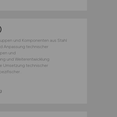
)
ruppen und Komponenten aus Stahl
und Anpassung technischer
ppen und
ng und Weiterentwicklung
ie Umsetzung technischer
zifischer...
g