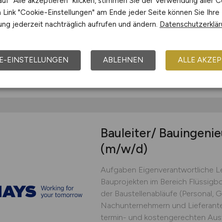
uf "Alle akzeptieren" klicken, stimmen Sie der Verwendung aller C
praxisnaher Entformungs- und
Link "Cookie-Einstellungen" am Ende jeder Seite können Sie Ihre
HandlingskonzepteSchnittstellen
ng jederzeit nachträglich aufrufen und ändern.
Datenschutzerklä
Konstruktion und Produktmanag
Prozessoptimierungen sowie Pfleg
Hays
E-EINSTELLUNGEN
ABLEHNEN
ALLE AKZEP
24.05.2026
Rendsbur
Bauleiter/ Bauingeni
(m/w/d)
Aufgaben Eigenverantwortliche L
Bauprojekten im Bereich Flüssig
der Baustellenabläufe (Personal, 
Nachunternehmern und Lieferanten
termin- und kostengerechten Au