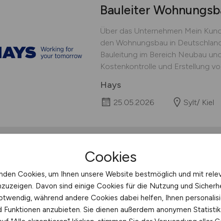
Bauleiter Wohnungsb
Über das Unternehmen Mein Kunde
den Wohnungsbau in Deutschland
Bauleitung im Bereich Neubau un
Kostenkontrolle und Erstellung vo
Hays
25.05.2026
Sylt/ Kiel
Cookies
Projektmanager Form
nden Cookies, um Ihnen unsere Website bestmöglich und mit rele
(m/w/d)
nzuzeigen. Davon sind einige Cookies für die Nutzung und Sicherh
otwendig, während andere Cookies dabei helfen, Ihnen personalisi
Aufgaben Betreuung, Optimierun
nd Funktionen anzubieten. Sie dienen außerdem anonymen Statisti
Schalungen für (Polymer-)Betonte