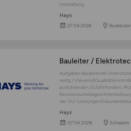
Herstellung,...
Hays
27.04.2026
Büdelsdor
Bauleiter / Elektrote
Aufgaben Bauleitende Unterstützu
seitig / steuernd)Qualitätskontrol
ausführenden GUsEinfordern, Prü
RevisionsunterlagenUnterstützun
der GU-LeistungenDokumentation v
Hays
07.04.2026
Schwerin