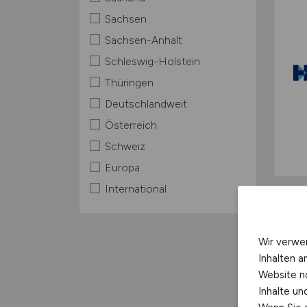
Sachsen
Sachsen-Anhalt
Schleswig-Holstein
Thüringen
Deutschlandweit
Österreich
Schweiz
Europa
International
Wir verwe
Inhalten a
Website n
Inhalte u