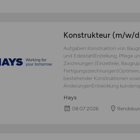
Konstrukteur
(m/w/d
Aufgaben Konstruktion von Baug
und EdelstahlErstellung, Pflege 
Zeichnungen (Einzelteile, Baugru
Fertigungszeichnungen)Optimieru
bestehender Konstruktionen sow
ÄnderungenEntwicklung kundenspe
Hays
08.07.2026
Rendsbur