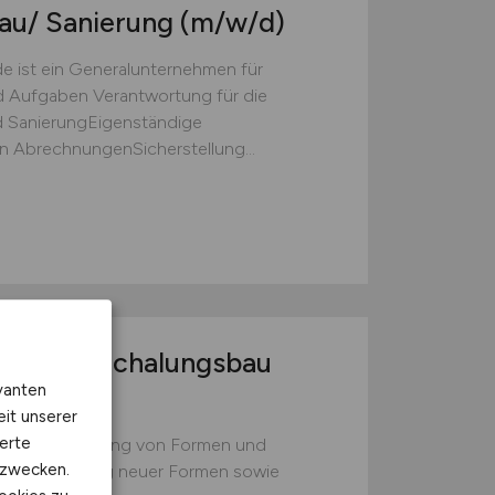
au/ Sanierung
(m/w/d)
 ist ein Generalunternehmen für
 Aufgaben Verantwortung für die
d SanierungEigenständige
n AbrechnungenSicherstellung...
en und Schalungsbau
vanten
eit unserer
erte
g und Einführung von Formen und
kzwecken.
ileEntwicklung neuer Formen sowie