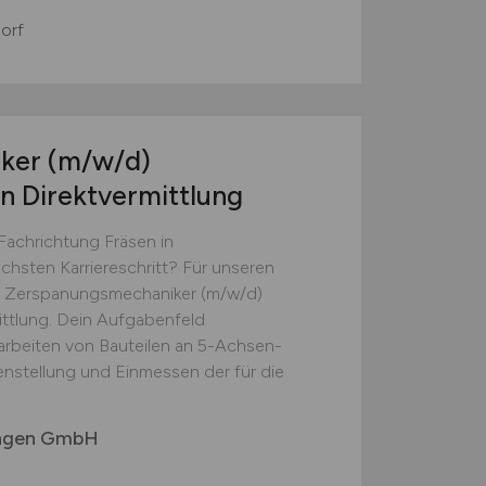
orf
iker
(m/w/d)
in Direktvermittlung
achrichtung Fräsen in
ächsten Karriereschritt? Für unseren
re Zerspanungsmechaniker (m/w/d)
ittlung. Dein Aufgabenfeld
arbeiten von Bauteilen an 5-Achsen-
stellung und Einmessen der für die
tungen GmbH