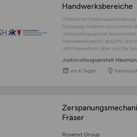
Handwerksbereiche
Öffentliche Stellenausschreibung
Schleswig-Holstein und externe 
Justizvollzugsanstalt Neumünster
Handwerksbereich gesucht und sin
Jetzt bewerben! Über uns Die Justi
Justizvollzugsanstalt Neumün
vor 6 Tagen
Neumünst
Zerspanungsmechan
Fräser
Rosenxt Group