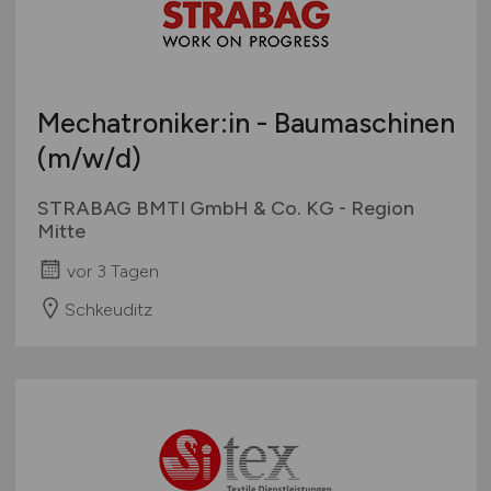
Bachelor-/ Master-/ Diplom-Arbeit
Bremen
Studentenjobs / Werkstudenten
Hamburg
Ausbildung / Studium
Hessen
Praktikum
Mechatroniker:in - Baumaschinen
Mecklenburg-Vorpommern
(m/w/d)
Niedersachsen
Nordrhein-Westfalen
STRABAG BMTI GmbH & Co. KG - Region
Rheinland-Pfalz
Mitte
Saarland
vor 3 Tagen
Sachsen
Schkeuditz
Sachsen-Anhalt
Schleswig-Holstein
Thüringen
Deutschlandweit
Österreich
Schweiz