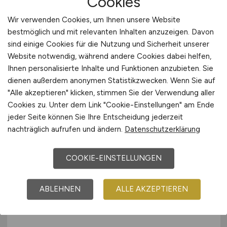
Cookies
Wir verwenden Cookies, um Ihnen unsere Website
TÜV Rheinland Service GmbH
bestmöglich und mit relevanten Inhalten anzuzeigen. Davon
29.07.2026
sind einige Cookies für die Nutzung und Sicherheit unserer
Website notwendig, während andere Cookies dabei helfen,
Halle (Saale)
Ihnen personalisierte Inhalte und Funktionen anzubieten. Sie
dienen außerdem anonymen Statistikzwecken. Wenn Sie auf
"Alle akzeptieren" klicken, stimmen Sie der Verwendung aller
Cookies zu. Unter dem Link "Cookie-Einstellungen" am Ende
jeder Seite können Sie Ihre Entscheidung jederzeit
nachträglich aufrufen und ändern.
Datenschutzerklärung
COOKIE-EINSTELLUNGEN
Ingenieur konstruktiver
Ingenieurbau - Spannbeton
ABLEHNEN
ALLE AKZEPTIEREN
(w/m/d)