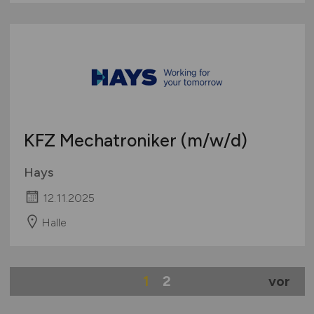
KFZ Mechatroniker
(m/w/d)
Hays
12.11.2025
Halle
1
2
vor