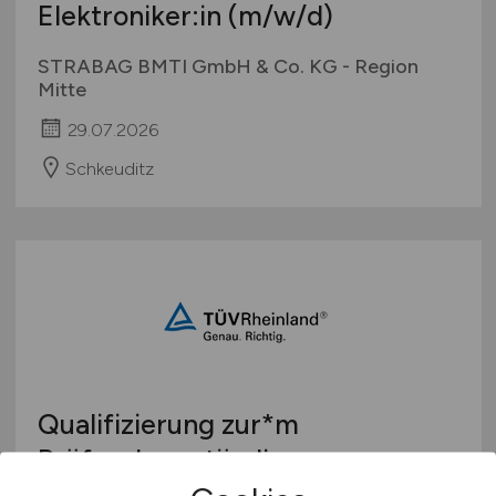
Elektroniker:in
(m/w/d)
STRABAG BMTI GmbH & Co. KG - Region
Mitte
29.07.2026
Schkeuditz
Qualifizierung zur*m
Prüfsachverständigen
Elektrotechnik
(w/m/d)