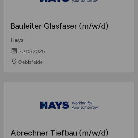
Studentenjobs / Werkstudenten
Hamburg
Ausbildung / Studium
Hessen
Praktikum
Bauleiter Glasfaser
(m/w/d)
Mecklenburg-Vorpommern
Niedersachsen
Hays
Nordrhein-Westfalen
20.05.2026
Rheinland-Pfalz
Oebisfelde
Saarland
Sachsen
Sachsen-Anhalt
Schleswig-Holstein
Thüringen
Deutschlandweit
Österreich
Schweiz
Abrechner Tiefbau
(m/w/d)
Europa