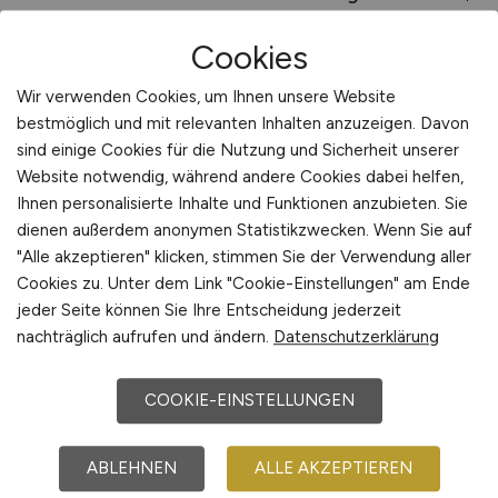
Aland, Lanz, Bad Wilsnack, Brandenburg, Landkreis
Prignitz, Weisen, Breese, Seehausen, Perleberg
Cookies
Beliebte Jobs in
Wir verwenden Cookies, um Ihnen unsere Website
Wittenberge
/Branchen
:
Hafenwirtschaft,
bestmöglich und mit relevanten Inhalten anzuzeigen. Davon
Informations- und Kommunikationstechnologie,
sind einige Cookies für die Nutzung und Sicherheit unserer
Kunststoffe, Schienenverkehrstechnik, Produktion,
Website notwendig, während andere Cookies dabei helfen,
Ernährungs- und Energiewirtschaft,
Ihnen personalisierte Inhalte und Funktionen anzubieten. Sie
Metallverarbeitung, Logistik, Chemie, Medien
dienen außerdem anonymen Statistikzwecken. Wenn Sie auf
"Alle akzeptieren" klicken, stimmen Sie der Verwendung aller
Beliebte Arbeitgeber in
Wittenberge
, die
Cookies zu. Unter dem Link "Cookie-Einstellungen" am Ende
attraktive Jobangebote bieten
:
Schawe Aufzug
jeder Seite können Sie Ihre Entscheidung jederzeit
GmbH, ElbePort Wittenberge GmbH, Stadtwerke
nachträglich aufrufen und ändern.
Datenschutzerklärung
Wittenberge GmbH, Austrotherm Dämmstoffe
GmbH, DB Fahrzeuginstandhaltung GmbH Werk
Wittenberge, Schacht GmbH, Prignitz
COOKIE-EINSTELLUNGEN
Mikrosystemtechnik GmbH, FP
Produktionsgesellschaft mbH & Co. KG, NORKO
ABLEHNEN
ALLE AKZEPTIEREN
Korrosionsschutz GmbH, WIKUT