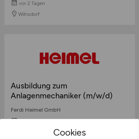
vor 2 Tagen
Wilnsdorf
Ausbildung zum
Anlagenmechaniker
(m/w/d)
Ferdi Heimel GmbH
vor 2 Tagen
Cookies
Wilnsdorf