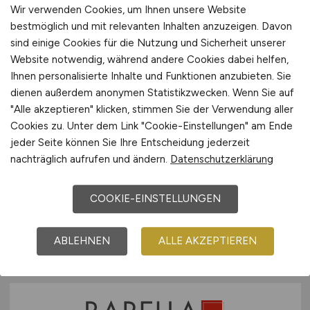
Wir verwenden Cookies, um Ihnen unsere Website
bestmöglich und mit relevanten Inhalten anzuzeigen. Davon
sind einige Cookies für die Nutzung und Sicherheit unserer
Website notwendig, während andere Cookies dabei helfen,
Ihnen personalisierte Inhalte und Funktionen anzubieten. Sie
dienen außerdem anonymen Statistikzwecken. Wenn Sie auf
"Alle akzeptieren" klicken, stimmen Sie der Verwendung aller
Cookies zu. Unter dem Link "Cookie-Einstellungen" am Ende
Kundendiensttechniker
(m/w/d)
jeder Seite können Sie Ihre Entscheidung jederzeit
nachträglich aufrufen und ändern.
Datenschutzerklärung
Gast Sanitär- und Heizungstechnik GmbH &
Co.KG
COOKIE-EINSTELLUNGEN
vor 2 Tagen
Hiddenhausen
ABLEHNEN
ALLE AKZEPTIEREN