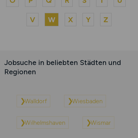
O
P
Q
R
S
T
U
V
W
X
Y
Z
Jobsuche in beliebten Städten und
Regionen
Walldorf
Wiesbaden
Wilhelmshaven
Wismar