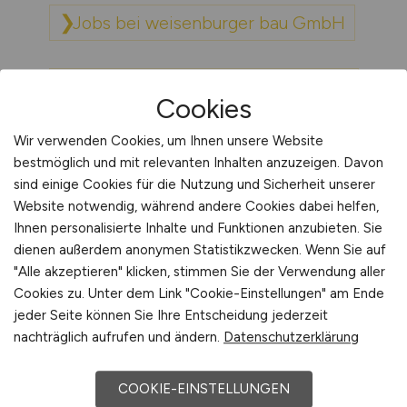
Jobs bei weisenburger bau GmbH
Jobs bei WeyFra Individualmöbel
Cookies
GmbH
Wir verwenden Cookies, um Ihnen unsere Website
bestmöglich und mit relevanten Inhalten anzuzeigen. Davon
Jobs bei WFB
sind einige Cookies für die Nutzung und Sicherheit unserer
Wirtschaftsförderung Bremen
Website notwendig, während andere Cookies dabei helfen,
GmbH
Ihnen personalisierte Inhalte und Funktionen anzubieten. Sie
dienen außerdem anonymen Statistikzwecken. Wenn Sie auf
"Alle akzeptieren" klicken, stimmen Sie der Verwendung aller
Jobs bei WISAG Gebäude- und
Cookies zu. Unter dem Link "Cookie-Einstellungen" am Ende
Industrieservice Bayern GmbH &
jeder Seite können Sie Ihre Entscheidung jederzeit
Co. KG
nachträglich aufrufen und ändern.
Datenschutzerklärung
COOKIE-EINSTELLUNGEN
Jobs bei WISAG Gebäude- und