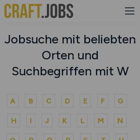
Jobsuche mit beliebten
Orten und
Suchbegriffen mit W
A
B
C
D
E
F
G
H
I
J
K
L
M
N